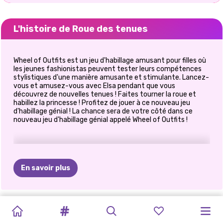
L'histoire de Roue des tenues
Wheel of Outfits est un jeu d'habillage amusant pour filles où
les jeunes fashionistas peuvent tester leurs compétences
stylistiques d'une manière amusante et stimulante. Lancez-
vous et amusez-vous avec Elsa pendant que vous
découvrez de nouvelles tenues ! Faites tourner la roue et
habillez la princesse ! Profitez de jouer à ce nouveau jeu
d'habillage génial ! La chance sera de votre côté dans ce
nouveau jeu d'habillage génial appelé Wheel of Outfits !
En savoir plus
MODE
TENDANCES
BFF
ESTHÉTIQUE
BFF
MODE
OH
MON
MAISON
MODE
FESTIVALS
CYBERPUNK
PRINCESSES
FASHIONISTAS:
BIZARRE
TIKTOK :
FANGIRLS
MERMAIDCORE
Y2K
GOTHIQUE
DE
MODE
D&#39;AUTOMNE
D&#39;ÉTÉ
CITY
FASHION
AMBIANCE