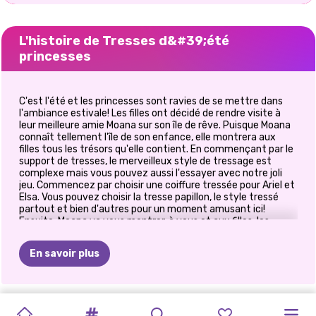
L'histoire de Tresses d&#39;été
princesses
C'est l'été et les princesses sont ravies de se mettre dans
l'ambiance estivale! Les filles ont décidé de rendre visite à
leur meilleure amie Moana sur son île de rêve. Puisque Moana
connaît tellement l'île de son enfance, elle montrera aux
filles tous les trésors qu'elle contient. En commençant par le
support de tresses, le merveilleux style de tressage est
complexe mais vous pouvez aussi l'essayer avec notre joli
jeu. Commencez par choisir une coiffure tressée pour Ariel et
Elsa. Vous pouvez choisir la tresse papillon, le style tressé
partout et bien d'autres pour un moment amusant ici!
Ensuite, Moana va vous montrer, à vous et aux filles, les
tendances de la mode sur l'île. Tout est question de motifs
colorés et d'imprimés joyeux! Profitez de jouer aux
En savoir plus
princesses Summer Braids!
FÊTE
DES
OH
MON
L&#39;HEURE
PRINCESSES
BFFS
EMBRASSEZ
SŒURS
SOIRÉE
MEILLEURS
LE
PRINCESSE
LES