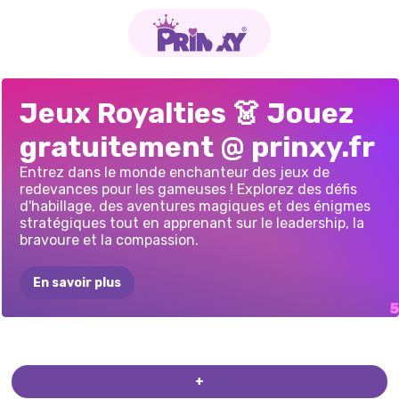
RELOOKING
MARIAGE
DATE
DE
MAINTENANT
ET
HABILLAGE
DE
Jeux Royalties 👗 Jouez
MODERNE
DE
LA
MÉDIÉVAL
DE
PRINCESSE
ENSUITE:
LA
REINE
gratuitement @ prinxy.fr
REINE
PRINCESSE
ROYALE
MAQUILLAGE
DE
DRAGON
PRINCESSE
DE
Entrez dans le monde enchanteur des jeux de
redevances pour les gameuses ! Explorez des défis
GLACE
d'habillage, des aventures magiques et des énigmes
stratégiques tout en apprenant sur le leadership, la
bravoure et la compassion.
En savoir plus
+