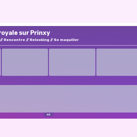
royale sur Prinxy
Rencontre
Relooking
Se maquiller