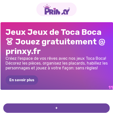
TOCA
LIFE
-
TOCA
WORLD
:
TOCA
WORLD
:
TOCA
WORLD
:
FÊTE
TOCA
BOCA
TOCA
LIFE
HOME
TOCA
WORLD
EN
TOCA
BOCA
TB
WORLD
TOCA
BOCA
Jeux Jeux de Toca Boca
HABILLAGE
POUR
LE
MANOIR
DE
VÊTEMENTS
RESTAURANT
D'HALLOWEEN
HALLOWEEN
:
MARIAGE
LIGNE
FANCY
TIKTOKER
TOUT
EST
👗 Jouez gratuitement @
FILLES
LA
SUPERSTAR
DES
ADOS
DE
DÉBLOQUÉ
TOCO
prinxy.fr
Créez l'espace de vos rêves avec nos jeux Toca Boca!
Décorez les pièces, organisez les placards, habillez les
personnages et jouez à votre façon: sans règles!
En savoir plus
+