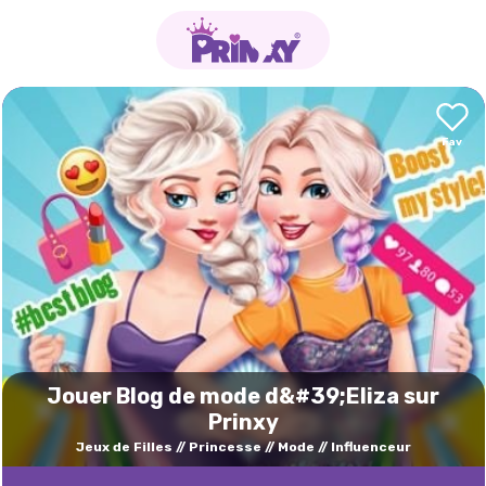
Jouer Blog de mode d&#39;Eliza sur
Prinxy
Jeux de Filles
Princesse
Mode
Influenceur