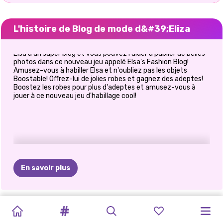
L'histoire de Blog de mode d&#39;Eliza
Elsa a un super blog et vous pouvez l'aider à publier de belles
photos dans ce nouveau jeu appelé Elsa's Fashion Blog!
Amusez-vous à habiller Elsa et n'oubliez pas les objets
Boostable! Offrez-lui de jolies robes et gagnez des adeptes!
Boostez les robes pour plus d'adeptes et amusez-vous à
jouer à ce nouveau jeu d'habillage cool!
En savoir plus
FÊTE
DES
TENUES
MODE
ESTHÉTIQUE
MODE
TENDANCES
PRINCESSE
BÉGUIN
DE
NOUVEL
PRINCESSES
PRINCESSE
MON
PAILLETTES
URBAINES
D&#39;AUTOM
D&#39;ÉTÉ
ARC-EN-
TIKTOK:
PATRIE
LA
AN
ROCK
ANTI-MODE:
PLANIFICATEU