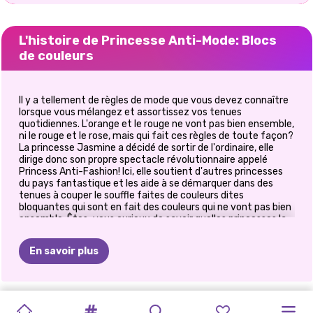
L'histoire de Princesse Anti-Mode: Blocs
de couleurs
Il y a tellement de règles de mode que vous devez connaître
lorsque vous mélangez et assortissez vos tenues
quotidiennes. L'orange et le rouge ne vont pas bien ensemble,
ni le rouge et le rose, mais qui fait ces règles de toute façon?
La princesse Jasmine a décidé de sortir de l'ordinaire, elle
dirige donc son propre spectacle révolutionnaire appelé
Princess Anti-Fashion! Ici, elle soutient d'autres princesses
du pays fantastique et les aide à se démarquer dans des
tenues à couper le souffle faites de couleurs dites
bloquantes qui sont en fait des couleurs qui ne vont pas bien
ensemble. Êtes-vous curieux de savoir quelles princesses la
soutiennent dans cette révolution de la mode en ligne?
Jouez au
jeu
d'habillage Princess Anti-Fashion: Color
En savoir plus
Blocks
sur Prinxy.app pour le découvrir!
Mais d'abord, voyons ce que disent les experts de la mode. La
princesse Cendrillon est là pour expliquer ce que sont les
FÊTE
DES
TENUES
MODE
ESTHÉTIQUE
MODE
TENDANCES
PRINCESSE
BÉGUIN
DE
NOUVEL
PRINCESSES
blocs de couleur et pourquoi nous ne devrions pas les
PRINCESSE
MON
assembler. Ainsi, selon Cendrillon, le blocage des couleurs est