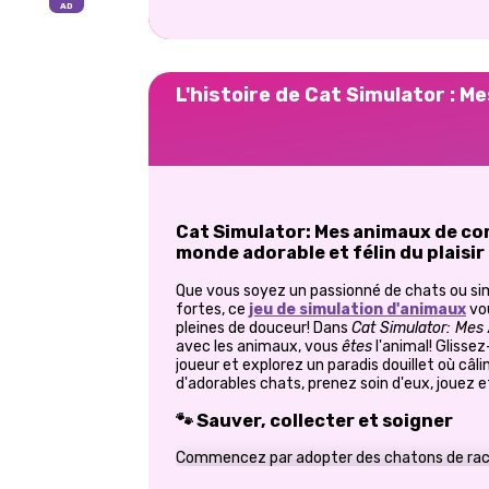
L'histoire de Cat Simulator : 
Cat Simulator: Mes animaux de co
monde adorable et félin du plaisir
Que vous soyez un passionné de chats ou s
fortes, ce
jeu de simulation d'animaux
vou
pleines de douceur! Dans
Cat Simulator: Mes
avec les animaux, vous
êtes
l'animal! Glisse
joueur et explorez un paradis douillet où câ
d'adorables chats, prenez soin d'eux, jouez e
🐾 Sauver, collecter et soigner
Commencez par adopter des chatons de race
personnalité, son propre pelage et son propr