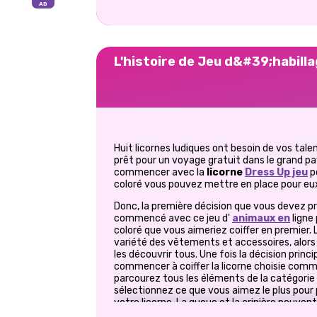
L'histoire de Jeu d&#39;habilla
Huit licornes ludiques ont besoin de vos tal
prêt pour un voyage gratuit dans le grand pa
commencer avec la
licorne
Dress Up jeu
po
coloré vous pouvez mettre en place pour eu
Donc, la première décision que vous devez p
commencé avec ce jeu d'
animaux en
ligne 
coloré que vous aimeriez coiffer en premier. L
variété des vêtements et accessoires, alor
les découvrir tous. Une fois la décision princ
commencer à coiffer la licorne choisie comme
parcourez tous les éléments de la catégorie 
sélectionnez ce que vous aimez le plus pour 
votre licorne. La queue et la crinière peuven
couleurs, fleurs et rubans. Et ce n'est pas t