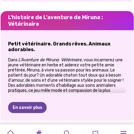
L'histoire de L'aventure de Miruna :
Vétérinaire
Petit vétérinaire. Grands rêves. Animaux
adorables.
Dans
L'Aventure de Miruna: Vétérinaire
, vous incarnerez une
jeune vétérinaire en herbe et aiderez votre petite amie
préférée, Miruna, à vivre sa passion pour les animaux. Le
patient du jour? Un adorable chaton tout doux qui a besoin
d'amour, de soins et d'une vétérinaire stylée pour le soigner !
Des adorables moments d'habillage aux soins animaliers
pratiques, ce jeu mêle mode et compassion de la plus
adorable des manières. Il est parfait pour les enfants qui
aiment les animaux,
les jeux d'habillage
ou qui rêvent de
devenir vétérinaires!
En savoir plus
🐾 Aidez Miruna à devenir un vrai vétérinaire
Miruna a toujours rêvé de devenir vétérinaire, et c'est
CAT
MUKBANG
DÉGUISEMENT
TIKTOK
ELSA
ET
CE
QUE
SURPRISE
CONCERT
DÉFI
AVENTURE
LES
ELLIE
ET
maintenant à votre tour de l'aider à apprendre les ficelles du