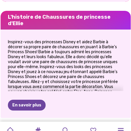
L'histoire de Chaussures de princesse
d'Ellie
Inspirez-vous des princesses Disney et aidez Barbie à
décorer sa propre paire de chaussures en jouant à Barbie's
Princess Shoes! Barbie a toujours admiré les princesses
Disney et leurs looks fabuleux. Elle a donc décidé qu'elle
voulait avoir une paire de chaussures de princesse uniques
pour elle-même. Inspirez-vous des looks des princesses
Disney et jouez à ce nouveau jeu étonnant appelé Barbie's
Princess Shoes et décorez une paire de chaussures
fabuleuses. Allez-y et choisissez votre princesse préférée
lorsque vous avez commencé la partie décoration. Vous
pouvez choisir votre préféré entre Elsa, Anna, Raiponce,
Jasmine, Belle et Aurora. Utilisez le bouton d'indication pour
décorer les chaussures et suivez le croquis afin de terminer le
En savoir plus
niveau. Chaque paire de talons hauts représente la princesse
en ce qui concerne la couleur, la matière et les accessoires.
Amusez-vous et rendez les chaussures scintillantes!
Ensuite, passez à la partie habillage et complétez le look de
TIKTOK
ELSA
ET
CE
QUE
MAQUILLAGE
HALLOWEEN
PRINCESSES
PRINCESSE
PRINCESSES
E-GIRL
DÉFI
DE
JEU
RETOUR
À
Barbie en choisissant une jolie robe. Vous pouvez choisir une