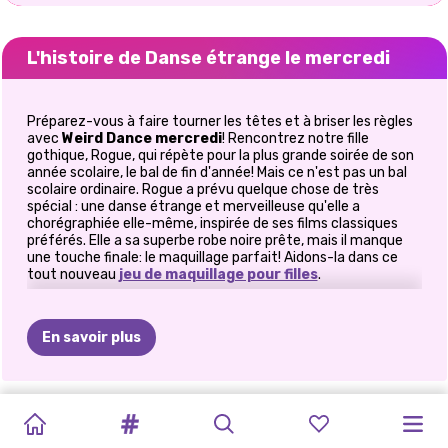
L'histoire de Danse étrange le mercredi
Préparez-vous à faire tourner les têtes et à briser les règles
avec
Weird Dance mercredi
! Rencontrez notre fille
gothique, Rogue, qui répète pour la plus grande soirée de son
année scolaire, le bal de fin d'année! Mais ce n'est pas un bal
scolaire ordinaire. Rogue a prévu quelque chose de très
spécial : une danse étrange et merveilleuse qu'elle a
chorégraphiée elle-même, inspirée de ses films classiques
préférés. Elle a sa superbe robe noire prête, mais il manque
une touche finale: le maquillage parfait! Aidons-la dans ce
tout nouveau
jeu de maquillage pour filles
.
Libérez la reine gothique intérieure de Rogue
Rogue a besoin de votre aide pour créer un maquillage aussi
En savoir plus
unique que sa personnalité. Ce n'est pas le moment de porter
des tons pastels clairs ou des tons subtils. Nous parlons de
nuances
audacieuses, sombres et dramatiques
qui
PRINCESSE
correspondent au style gothique de Rogue. Pensez à des
ROULETTE
HABILLAGE
MAQUILLAGE
MERCREDI
OH
MON
DE
NERD
SPECTACLE
GALA
DE
ROBE
DE
LES
STYLE
DE
ombres à paupières profondes, à un eye-liner audacieux et à
À
L'ÉCOLE
ROMANTIQUE
POUR
LE
D'HALLOWEEN
DARK
GOTHIQUE
TO
des lèvres si sombres qu'elles hypnotisent tout le monde
FAB:
DE
ROCK
BAL
BAL
FASHIONISTAS:
BAL
ELLIE