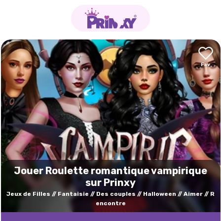
Jouer Roulette romantique vampirique
sur Prinxy
Jeux de Filles
Fantaisie
Des couples
Halloween
Aimer
R
encontre