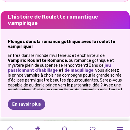
L'histoire de Roulette romantique
vampirique
Plongez dans la romance gothique avec la roulette
vampirique!
Entrez dans le monde mystérieux et enchanteur de
Vampiric Roulette Romance
, où romance gothique et
mystère plein de suspense se rencontrent! Dans ce
jeu
passionnant d'habillage
et
de maquillage
, vous aiderez
le prince vampire à choisir sa compagne pour la grande soirée
d'éclipse parmi quatre beautés époustouflantes. Serez-vous
capable de guider le prince vers le partenaire idéal? Avec une
combinaison d'intrigue romantique, de gameplay palpitant et
de mode gothique, ce jeu saura captiver votre côté sombre
et rêveur.
En savoir plus
Aidez le prince vampire à trouver son âme sœur
La soirée d'éclipse lunaire approche à grands pas et le Prince
Vampire doit choisir une date. Il y a quatre belles candidates,
MAQUILLAGE
MERCREDI
OH
MON
CHÂTEAU
FASHIONISTA
MAQUILLAGE
STYLE
DE
chacune avec son charme et son attrait uniques.