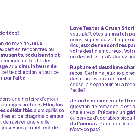
STYLE
LOVE
PARTY
D&#39;AMO
OUR
DES
LES
PRINCESSES
REUX
Love Tester & Crush Stori
de fées!
vous plaît êtes un
match pa
noms, signes du zodiaque ou
on de rêve de
Jeux
des
jeux de rencontres p
expert en rencontres ou
votre destin amoureux. Votre
amusants, séduisants et
un désastre total? Jouez pou
 romance de toutes les
lage
aux
simulateurs de
Rupture et deuxième cha
, cette collection a tout ce
repos. Certains jeux exploren
r parfaite
!
déchirantes aux réconciliati
chose, à s'épanouir ou à reco
facile?
dans une histoire d'amour
Jeux de cuisine sur le th
rsonnages préférés
Ellie, les
question de romance, c'est 
es célébrités
alors qu'ils se
chaleureux! Préparez un
gât
ires et de chagrins d'amour.
ou servez d'adorables biscu
 de raviver une vieille
de l'amour.
Parce que le ch
es jeux vous permettent de
n'est-ce pas?