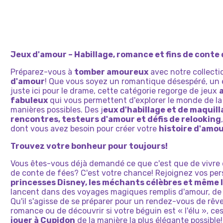
AVEC
AMOUR
SECRÈTE
DE
D'AM
D&#39;ELIZA:
COCCINELLE
POUR
JAKE
CONTRE
RÉVÉLÉE
AMOU
HIC
Jeux d'amour – Habillage, romance et fins de conte 
Préparez-vous à
tomber amoureux
avec notre collecti
d'amour
! Que vous soyez un romantique désespéré, un 
juste ici pour le drame, cette catégorie regorge de jeux
fabuleux
qui vous permettent d'explorer le monde de la
manières possibles. Des j
eux d'habillage et de maquil
rencontres, testeurs d'amour et défis de relooking
dont vous avez besoin pour créer votre
histoire d'amou
Trouvez votre bonheur pour toujours!
Vous êtes-vous déjà demandé ce que c'est que de vivre 
de conte de fées? C'est votre chance! Rejoignez vos pe
princesses Disney, les méchants célèbres et même l
lancent dans des voyages magiques remplis d'amour, de r
Qu'il s'agisse de se préparer pour un rendez-vous de rêve,
romance ou de découvrir si votre béguin est « l'élu », c
jouer à Cupidon
de la manière la plus élégante possible!