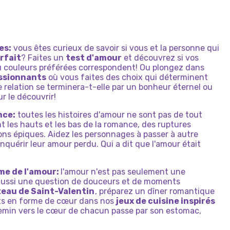
UR
EN
FUITE
UNE
SECONDE
CHANCE
es:
vous êtes curieux de savoir si vous et la personne qui
rfait
? Faites un
test d'amour
et découvrez si vos
 couleurs préférées correspondent! Ou plongez dans
assionnants
où vous faites des choix qui déterminent
 relation se terminera-t-elle par un bonheur éternel ou
r le découvrir!
nce:
toutes les histoires d'amour ne sont pas de tout
t les hauts et les bas de la romance, des ruptures
ons épiques. Aidez les personnages à passer à autre
nquérir leur amour perdu. Qui a dit que l'amour était
ème de l'amour:
l'amour n'est pas seulement une
aussi une question de douceurs et de moments
eau de Saint-Valentin
, préparez un dîner romantique
its en forme de cœur dans nos
jeux de cuisine inspirés
emin vers le cœur de chacun passe par son estomac,