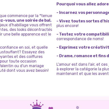
Pourquoi vous allez adore
- Incarnez vos personnag
que commence par la *tenue
z-vous, une soirée de bal,
- Vivez toutes sortes d'h
 jeux d'habillage vous offrent
plus encore!
antes, des looks décontractés
r une belle apparence est le
- Testez votre compatibi
correspondance de noms!
confiance en soi, et quelle
- Exprimez votre créativi
oustouflant? Essayez des
- Drame, romance et fins 
yantes et des coiffures
 pour toute occasion
L'amour est dans l'air, et ce
Valentin ou d'un mariage
à explorer la catégorie la p
auté dont vous avez besoin!
maintenant et que les ave