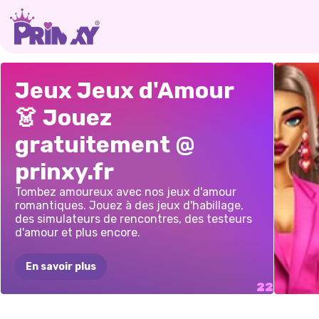
ROMANCE
À
CALCULATEUR
HISTO
MAHJONG
TEST
D'AMOUR
COUP
Jeux Jeux d'Amour
LA
PISCINE
DE
DESTIN
D'AM
DELUXE
DE
AVEC
CAUC
👗 Jouez
AMOUREUX
TROU
LA
HOROSCOPE
AMOU
gratuitement @
PAIX
SAINT-
ÉTER
VALENTIN
prinxy.fr
Tombez amoureux avec nos jeux d'amour
romantiques. Jouez à des jeux d'habillage,
des simulateurs de rencontres, des testeurs
d'amour et plus encore.
En savoir plus
L&#3
LE
VÉRITABLE
IDENTITÉ
NOTE