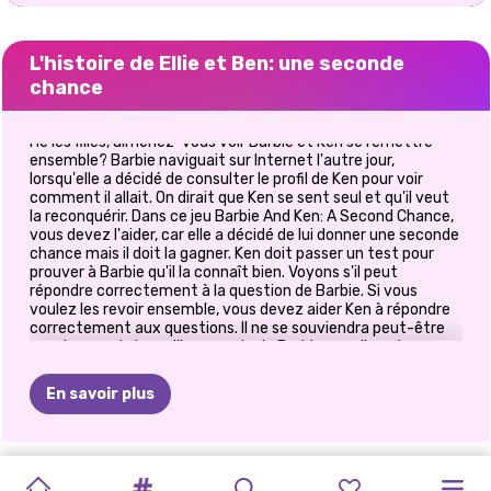
L'histoire de Ellie et Ben: une seconde
chance
Hé les filles, aimeriez-vous voir Barbie et Ken se remettre
ensemble? Barbie naviguait sur Internet l'autre jour,
lorsqu'elle a décidé de consulter le profil de Ken pour voir
comment il allait. On dirait que Ken se sent seul et qu'il veut
la reconquérir. Dans ce jeu Barbie And Ken: A Second Chance,
vous devez l'aider, car elle a décidé de lui donner une seconde
chance mais il doit la gagner. Ken doit passer un test pour
prouver à Barbie qu'il la connaît bien. Voyons s'il peut
répondre correctement à la question de Barbie. Si vous
voulez les revoir ensemble, vous devez aider Ken à répondre
correctement aux questions. Il ne se souviendra peut-être
pas du nom de la meilleure amie de Barbie car elle est
entourée de nombreuses personnes, ou du nom de son
premier animal de compagnie. Les hommes ont tendance à
En savoir plus
oublier ces petits détails qui sont si importants pour nous, les
filles. Pour chaque réponse correcte, Ken reçoit des points et
pour chaque mauvaise réponse, il perd des points. Essayons
maintenant de réunir ce charmant couple dans ce nouveau
L&#39;HEURE
JACK
AMOUREUX
GOLDIE
PRINCESSES
OBJECTIFS
ELLIE
ET
PRINCESSE
ELLIE
ET
COSTUMES
jeu de quiz amusant Barbie et Ken: A Second Chance!