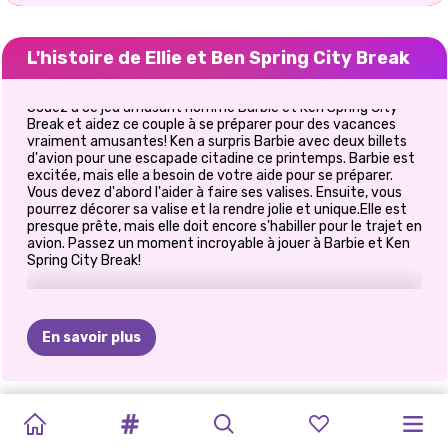
L'histoire de Ellie et Ben Spring City Break
Jouez à ce jeu amusant nommé Barbie et Ken Spring City
Break et aidez ce couple à se préparer pour des vacances
vraiment amusantes! Ken a surpris Barbie avec deux billets
d'avion pour une escapade citadine ce printemps. Barbie est
excitée, mais elle a besoin de votre aide pour se préparer.
Vous devez d'abord l'aider à faire ses valises. Ensuite, vous
pourrez décorer sa valise et la rendre jolie et unique.Elle est
presque prête, mais elle doit encore s'habiller pour le trajet en
avion. Passez un moment incroyable à jouer à Barbie et Ken
Spring City Break!
En savoir plus
L&#39;HEURE
JACK
AMOUREUX
GOLDIE
PRINCESSES
OBJECTIFS
ELLIE
ET
PRINCESSE
ELLIE
ET
COSTUMES
D&#39;HIVER
FROST
DU
CRUSH
DATE
DE
BEN:
UN
BLOOMING
BEN
DE