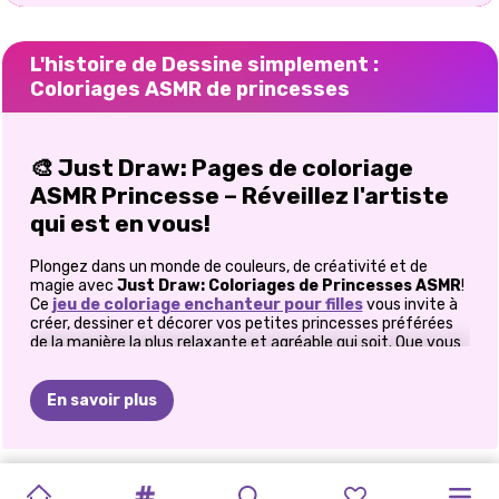
L'histoire de Dessine simplement :
Coloriages ASMR de princesses
🎨 Just Draw: Pages de coloriage
ASMR Princesse – Réveillez l'artiste
qui est en vous!
Plongez dans un monde de couleurs, de créativité et de
magie avec
Just Draw: Coloriages de Princesses ASMR
!
Ce
jeu de coloriage enchanteur pour filles
vous invite à
créer, dessiner et décorer vos petites princesses préférées
de la manière la plus relaxante et agréable qui soit. Que vous
soyez une jeune artiste ou que vous cherchiez simplement à
vous détendre, ce jeu vous promet des heures de plaisir
apaisant et d'imagination. Incarnez une véritable artiste en
En savoir plus
donnant vie à chaque princesse! À l'aide de votre crayon
magique, esquissez les contours, remplissez-les de couleurs
vibrantes et ajoutez des autocollants scintillants pour une
touche royale finale. Les sons ASMR du coloriage rendent
LIVRE
DE
LIVRE
DE
MAÎTRES
JEU
COLORIAGE
JEU
DE
MODE
CONCEPTION
HARLEY
ROBES
ELLIE
ET
PRINCESSES
chaque coup de crayon agréable, apaisent votre esprit et