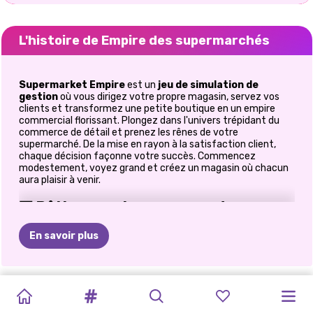
L'histoire de Empire des supermarchés
Supermarket Empire
est un
jeu de simulation de
gestion
où vous dirigez votre propre magasin, servez vos
clients et transformez une petite boutique en un empire
commercial florissant. Plongez dans l'univers trépidant du
commerce de détail et prenez les rênes de votre
supermarché. De la mise en rayon à la satisfaction client,
chaque décision façonne votre succès. Commencez
modestement, voyez grand et créez un magasin où chacun
aura plaisir à venir.
🏪 Bâtissez votre royaume du
commerce de détail
En savoir plus
Tout empire commence par un seul magasin.
Commencez par un petit supermarché aménagé
MON
CUISINER
CHEF
SIMULATEUR
MAGNAT
LE
SALON
MONKEY
CAT
COOKINGDOM
Agrandissez votre espace au fur et à mesure que vous
MILKSHAKE
gagnez de l'argent
SALON
DE
EN
VILLE
MAGNAT
DE
DES
SOINS
DE
THÉ
MART
SIMULATOR
:
CUISINEZ
CAFÉ
Ajouter de nouvelles sections et de nouveaux produits