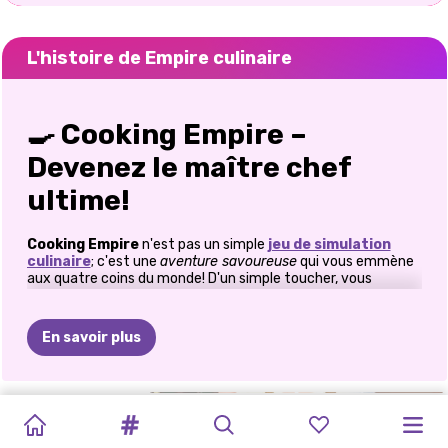
L'histoire de Empire culinaire
🍳
Cooking Empire –
Devenez le maître chef
ultime!
Cooking Empire
n'est pas un simple
jeu de simulation
culinaire
; c'est une
aventure savoureuse
qui vous emmène
aux quatre coins du monde! D'un simple toucher, vous
pourrez découper, frire, cuire et dresser des plats qui feront
saliver tous les gourmets. De la cuisine de rue crépitante aux
délices gastronomiques, ce jeu transforme votre cuisine en
En savoir plus
un empire culinaire où chaque plat raconte une histoire.
🌎
Parcourez le monde, une recette à
SORBETIÈRE
MUKBANG
POUPÉE
MUKBANG
JEU
DE
RECETTES
RECETTES
CUISINER
LES
MILKSHAKE
la fois
–
JEU
DE
MEME
:
LABUBU
STREAM :
CUISINE
DE
HAZEL
DE
HAZEL
DANS
LA
PATRONS
CAFÉ