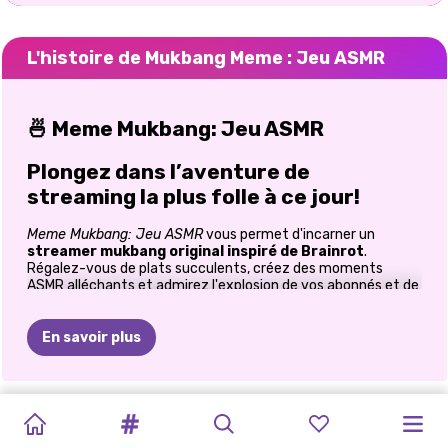
L'histoire de Mukbang Meme : Jeu ASMR
🍜 Meme Mukbang: Jeu ASMR
Plongez dans l’aventure de
streaming la plus folle à ce jour!
Meme Mukbang: Jeu ASMR
vous permet d'incarner un
streamer mukbang original inspiré de Brainrot
.
Régalez-vous de plats succulents, créez des moments
ASMR alléchants et admirez l'explosion de vos abonnés et de
votre notoriété dans ce
jeu ASMR mukbang
amusant et
interactif!
En savoir plus
🌟 Ce que vous allez adorer
Brainrot Vibes:
Plongez dans l'énergie des mèmes
POUPÉE
COLORIONS
BRAINROT
CERVEAU
COOKINGDOM
JEU
DE
décalés tout en diffusant votre voyage culinaire
STUDIO
TRAITEMENT
BEAUTÉ
CUISINER
Variété savoureuse:
des ramen épicés aux fruits de
LABUBU
LES
MERGE :
ITALIEN
:
:
CUISINEZ
DESSIN
DE
DE
ASMR
DANS
LA
mer croustillants, créez un menu appétissant