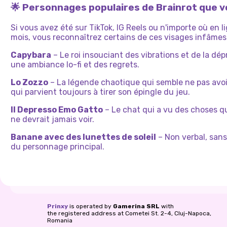
🌟 Personnages populaires de Brainrot que 
Si vous avez été sur TikTok, IG Reels ou n'importe où en l
mois, vous reconnaîtrez certains de ces visages infâmes
Capybara
– Le roi insouciant des vibrations et de la dép
une ambiance lo-fi et des regrets.
Lo Zozzo
– La légende chaotique qui semble ne pas avoi
qui parvient toujours à tirer son épingle du jeu.
Il Depresso Emo Gatto
– Le chat qui a vu des choses 
ne devrait jamais voir.
Banane avec des lunettes de soleil
– Non verbal, sans
du personnage principal.
Prinxy
is operated by
Gamerina SRL
with
the registered address at Cometei St. 2-4, Cluj-Napoca,
Romania