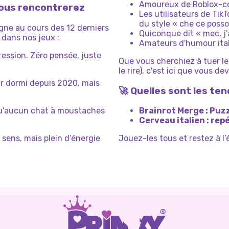
Amoureux de Roblox-cor
vous rencontrerez
Les utilisateurs de Tik
du style « che ce posso
igne au cours des 12 derniers
Quiconque dit « mec, j'a
 dans nos jeux :
Amateurs d'humour ital
ression. Zéro pensée, juste
Que vous cherchiez à tuer le
le rire), c'est ici que vous de
r dormi depuis 2020, mais
🚀 Quelles sont les te
qu'aucun chat à moustaches
Brainrot Merge : Puz
Cerveau italien : rep
 sens, mais plein d’énergie
Jouez-les tous et restez à 