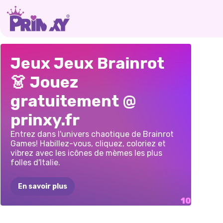
VOLER
UN
BRAINROTS
:
DE
N
COLORIONS
BRAINROT
CERV
Jeux Jeux Brainrot
CERVEAU
HABILLAGE
ET
POPUL
LES
ANIMAUX
MERGE :
ITALI
👗 Jouez
POURRI
DÉCORATION
BALL
BRAINROT
PUZZLE
DE
REPÉ
gratuitement @
ORIGINAL
3D
D'INTÉRIEUR
CAPP
CHUTE
DIFF
prinxy.fr
Entrez dans l'univers chaotique de Brainrot
Games! Habillez-vous, cliquez, coloriez et
vibrez avec les icônes de mèmes les plus
folles d'Italie.
En savoir plus