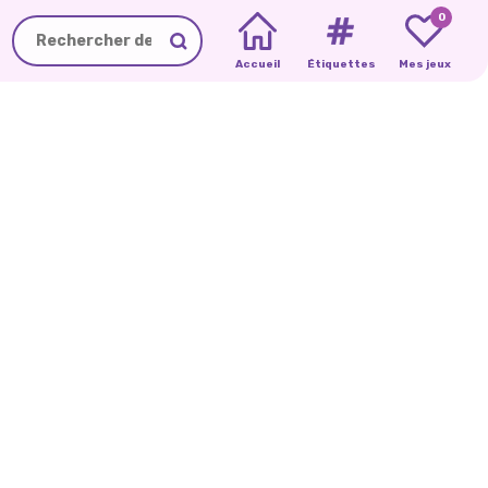
0
Accueil
Étiquettes
Mes jeux
ANIMAUX
PREMIER
U
ITALIENS
:
RENDEZ-VOUS
CRÉEZ
VOTRE
AVEC
UNE
PROPRE
DANSEUSE
ANIMAL
CAPUCINE