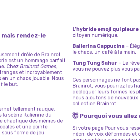
L'hybride emoji qui pleure 
, mais rendez-le
citoyen numérique.
Ballerina Cappucina
– Élég
le chaos, un café à la main.
eusement drôle de Brainrot
orie est un hommage parfait
Tung Tung Sahur
– Le réve
enne. Chez
Brainrot Games
,
vous ne pouvez plus vous pass
étranges et incroyablement
s en un chaos jouable. Nous
Ces personnages ne font pas 
t
le but.
Brainrot, vous pourrez les hab
débloquer leurs formes les p
nous ajoutons de nouveaux p
collection Brainrot.
ernet tellement rauque,
ns la scène italienne du
🤯 Pourquoi vous allez
rgie chaotique des mèmes de
locales et une pointe
Si votre page Pour vous resse
… sous forme de jeu.
néon, de voix déformées et 
vous semblera comme chez 