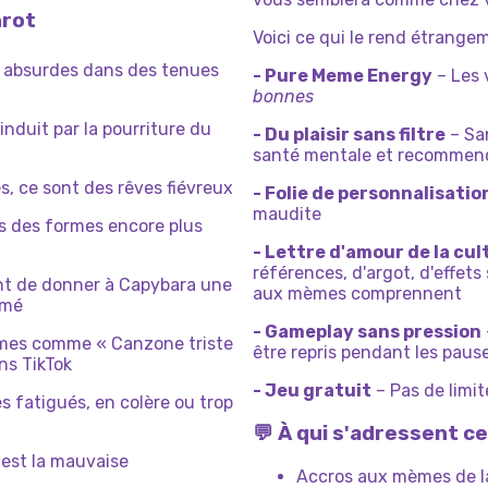
nrot
Voici ce qui le rend étrangem
 absurdes dans des tenues
- Pure Meme Energy
– Les 
bonnes
induit par la pourriture du
- Du plaisir sans filtre
– San
santé mentale et recommen
s, ce sont des rêves fiévreux
- Folie de personnalisatio
maudite
s des formes encore plus
- Lettre d'amour de la cul
références, d'argot, d'effets 
t de donner à Capybara une
aux mèmes comprennent
imé
- Gameplay sans pression
es comme « Canzone triste
être repris pendant les pauses
ns TikTok
- Jeu gratuit
– Pas de limit
 fatigués, en colère ou trop
💬 À qui s'adressent ce
 est la mauvaise
Accros aux mèmes de l