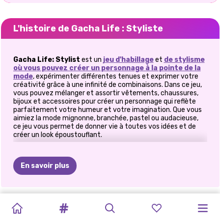
L'histoire de Gacha Life : Styliste
Gacha Life: Stylist
est un
jeu
d'habillage
et
de stylisme
où vous pouvez créer un personnage à la pointe de la
mode
, expérimenter différentes tenues et exprimer votre
créativité grâce à une infinité de combinaisons. Dans ce jeu,
vous pouvez mélanger et assortir vêtements, chaussures,
bijoux et accessoires pour créer un personnage qui reflète
parfaitement votre humeur et votre imagination. Que vous
aimiez la mode mignonne, branchée, pastel ou audacieuse,
ce jeu vous permet de donner vie à toutes vos idées et de
créer un look époustouflant.
👗 Créez votre propre style Gacha
En savoir plus
Plongez dans un univers coloré aux possibilités infinies.
Commencez par choisir votre personnage dans le menu
principal, puis rendez-vous dans l'espace stylisme où le plaisir
commence vraiment. Choisissez parmi une vaste gamme de
TOCA
LE
JEU
TOCA
POUPÉES
GACHA
TOCA
LIFE
HABILLAGE
GACHA
GACHA
TOCA
TB
WORLD
TOCA
coiffures, d'expressions faciales, de tenues, de chaussures et
d'accessoires pour façonner la personnalité de votre
WORLD
:
D'HABILLAGE
WORLD
:
CHIBI
LIFE
:
HOME
:
DE
LIFE
2
LIFE
3
BOCA
BOCA