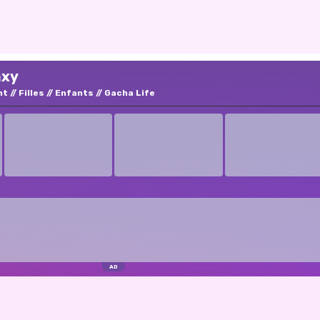
nxy
nt
Filles
Enfants
Gacha Life