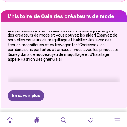
L'histoire de Gala des créateurs de mode
Les princesses Disney veulent avoir fière allure pour le gala
des créateurs de mode et vous pouvez les aider! Essayez de
nouvelles couleurs de maquillage et habillez-les avec des
tenues magnifiques et extravagantes! Choisissez les
combinaisons parfaites et amusez-vous avec les princesses
Disney dans ce nouveau jeu de maquillage et d'habillage
appelé Fashion Designer Gala!
En savoir plus
TIKTOK
ELSA
ET
CE
QUE
MAQUILLAGE
HALLOWEEN
PRINCESSES
PRINCESSE
PRINCESSES
E-GIRL
DÉFI
DE
JEU
RETOUR
À
GIRLS
MOANA
JE
EFFRAYANT
DANS
LA
ANIMAL
POLYNÉSIENNE
FASHION
MODE
LA
D&#39;HABILLAGE
L&#39;ÉCOLE: