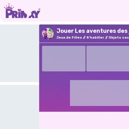
Jouer Les aventures des 
Jeux de Filles
S'habiller
Objets ca