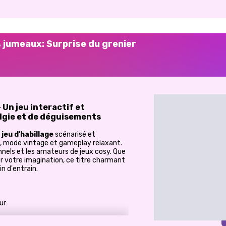
s jumeaux: Surprise du grenier
 Un jeu interactif et
lgie et de déguisements
n
jeu d'habillage
scénarisé et
ue, mode vintage et gameplay relaxant.
onnels et les amateurs de jeux cosy. Que
r votre imagination, ce titre charmant
in d'entrain.
ur:
our les enfants de 6 à 12 ans