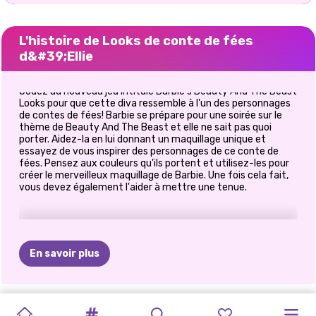
L'histoire de Looks de conte de fées
d&#39;Ellie
Jouez au nouveau jeu intitulé Barbie's Beauty And The Beast
Looks pour que cette diva ressemble à l'un des personnages
de contes de fées! Barbie se prépare pour une soirée sur le
thème de Beauty And The Beast et elle ne sait pas quoi
porter. Aidez-la en lui donnant un maquillage unique et
essayez de vous inspirer des personnages de ce conte de
fées. Pensez aux couleurs qu'ils portent et utilisez-les pour
créer le merveilleux maquillage de Barbie. Une fois cela fait,
vous devez également l'aider à mettre une tenue.
En savoir plus
MAQUILLAGE
STUDIO
TIKTOK
MAISON
TENDANCES
TIKTOK
PIXIES
ET
PRINCESSES
SALON
DE
PÂQUES
LES