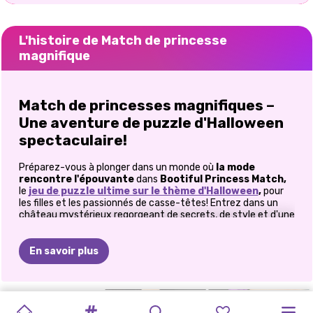
L'histoire de Match de princesse
magnifique
Match de princesses magnifiques –
Une aventure de puzzle d'Halloween
spectaculaire!
Préparez-vous à plonger dans un monde où
la mode
rencontre l'épouvante
dans
Bootiful Princess Match,
le
jeu de puzzle ultime sur le thème d'Halloween
,
pour
les filles et les passionnés de casse-têtes! Entrez dans un
château mystérieux regorgeant de secrets, de style et d'une
touche de magie mystérieuse. Votre mission? Aider trois
princesses enchanteresses à se métamorphoser en leurs
versions les plus
terrifiantes
en découvrant des cartes
En savoir plus
identiques qui révèlent leurs nouveaux looks. Un délicieux
mélange de défi de mémoire, de magie de relooking et
d'amusement d'Halloween qui mettra vos réflexes et votre
imagination à l'épreuve!
LIVRE
DE
TRANSFORMATION
MACHINE
MODE
COSTUMES
JEU
TUTORIEL
HALLOWEEN
FÊTE
MAQUILLAGE
DÉGUISEMENT