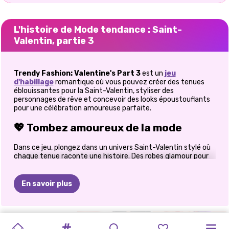
L'histoire de Mode tendance : Saint-
Valentin, partie 3
Trendy Fashion: Valentine's Part 3
est un
jeu
d'habillage
romantique où vous pouvez créer des tenues
éblouissantes pour la Saint-Valentin, styliser des
personnages de rêve et concevoir des looks époustouflants
pour une célébration amoureuse parfaite.
💖 Tombez amoureux de la mode
Dans ce jeu, plongez dans un univers Saint-Valentin stylé où
chaque tenue raconte une histoire. Des robes glamour pour
un rendez-vous galant aux ensembles romantiques et
délicats, découvrez une infinité de combinaisons pour laisser
libre cours à votre créativité. Que vous préfériez un
En savoir plus
minimalisme élégant ou des looks audacieux, vous trouverez
toujours de nouvelles façons de créer des tenues
inoubliables. Nombreux sont les joueurs qui confient
commencer par une simple idée de tenue et passer des
L'HISTOIRE
THÉ
AUX
DEMANDE
COUPLE
L&#39;AMOUR
HARLEY
AMOUREUX
POISSON-
CONTE
DE
heures à expérimenter avec les accessoires, les coiffures et