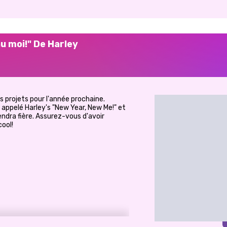
au moi!" De Harley
 projets pour l'année prochaine.
 appelé Harley's "New Year, New Me!" et
ndra fière. Assurez-vous d'avoir
cool!