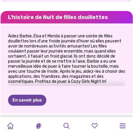
L'histoire de Nuit de filles douillettes
Aidez Barbie, Elsa et Merida à passer une soirée de filles
douillettes lors d'une froide journée d'hiver où elles peuvent
avoir de nombreuses activités amusantes! Les filles
voulaient passer leur journée ensemble, mais quand elles
sortaient, il faisait un froid glacial. Ils ont donc décidé de
passer la journée et de se mettre à l'aise. Barbie a eu une
merveilleuse idée de jouer à faire tourner la bouteille, mais
avec une touche de mode. Après le jeu, aidez-les à choisir des
applications, des friandises, des magazines et des
cosmétiques. Profitez de jouer à Cozy Girls Night In!
En savoir plus
FÊTE
DES
COFFRET
PRINXY
COLLECTION
VACANCES
SUPERMODELS
NOËL
MEGA
DRAME
DE
PRÉPAREZ-
ÉVASION
ÉVASION
VOUS
PAILLETTES
MODE
:
WINTERELLA
DE
ROBES
D&#39;HIVER
VACANCES
GLACÉ:
DRESSUP-
VACANCES
HIVERNALE
HIVERNALE