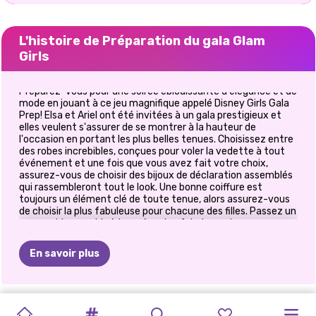
L'histoire de Préparation du gala Glam
Girls
Préparez-vous pour une soirée éblouissante d'élégance et de
mode en jouant à ce jeu magnifique appelé Disney Girls Gala
Prep! Elsa et Ariel ont été invitées à un gala prestigieux et
elles veulent s'assurer de se montrer à la hauteur de
l'occasion en portant les plus belles tenues. Choisissez entre
des robes increbibles, conçues pour voler la vedette à tout
événement et une fois que vous avez fait votre choix,
assurez-vous de choisir des bijoux de déclaration assemblés
qui rassembleront tout le look. Une bonne coiffure est
toujours un élément clé de toute tenue, alors assurez-vous
de choisir la plus fabuleuse pour chacune des filles. Passez un
moment incroyable à jouer à ce jeu fabuleux et amusez-
vous ici sur notre site Web!
En savoir plus
TIKTOK
ELSA
ET
CE
QUE
MAQUILLAGE
HALLOWEEN
PRINCESSES
PRINCESSE
PRINCESSES
E-GIRL
DÉFI
DE
JEU
RETOUR
À