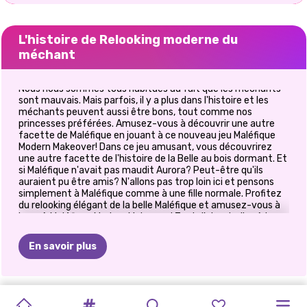
L'histoire de Relooking moderne du
méchant
Nous nous sommes tous habitués au fait que les méchants
sont mauvais. Mais parfois, il y a plus dans l'histoire et les
méchants peuvent aussi être bons, tout comme nos
princesses préférées. Amusez-vous à découvrir une autre
facette de Maléfique en jouant à ce nouveau jeu Maléfique
Modern Makeover! Dans ce jeu amusant, vous découvrirez
une autre facette de l'histoire de la Belle au bois dormant. Et
si Maléfique n'avait pas maudit Aurora? Peut-être qu'ils
auraient pu être amis? N'allons pas trop loin ici et pensons
simplement à Maléfique comme à une fille normale. Profitez
du relooking élégant de la belle Maléfique et amusez-vous à
jouer à Maléfique Modern Makeover! Tout d'abord, allez à la
partie relooking et enlevez son maquillage de méchant. Vous
pouvez maintenant décider quel maquillage est parfait pour
En savoir plus
elle et en choisir un moderne à la place. Pour la partie
habillage, parcourez les catégories et choisissez une coiffure
tendance. De plus, vous avez beaucoup d'options, avec une
veste pailletée, un t-shirt de groupe de rock à assortir avec
TIKTOK
ELSA
ET
CE
QUE
MAQUILLAGE
HALLOWEEN
PRINCESSES
PRINCESSE
PRINCESSES
E-GIRL
DÉFI
DE
JEU
RETOUR
À
une jupe midi ou vous pouvez opter pour une robe en dentelle