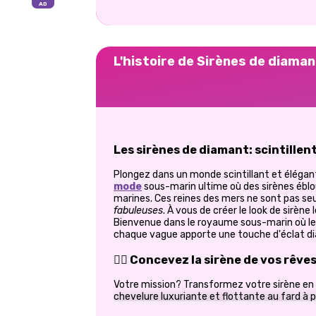
L'histoire de Sirènes de diaman
Les sirènes de diamant: scintillen
Plongez dans un monde scintillant et éléga
mode
sous-marin ultime où des sirènes éblo
marines. Ces reines des mers ne sont pas se
fabuleuses
. À vous de créer le look de sirène 
Bienvenue dans le royaume sous-marin où l
chaque vague apporte une touche d'éclat d
🧜‍♀️ Concevez la sirène de vos rêve
Votre mission? Transformez votre sirène en 
chevelure luxuriante et flottante au fard à p
tenues radieuses, vous aurez accès à tout le