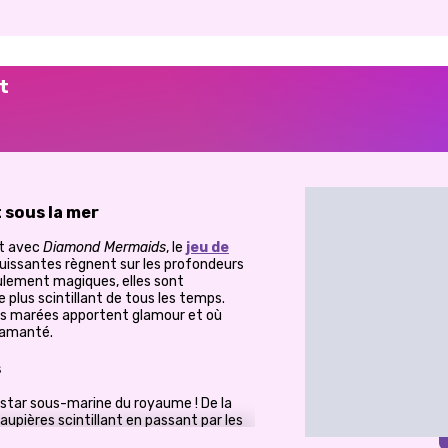
t
t sous la mer
nt avec
Diamond Mermaids
, le
jeu de
uissantes règnent sur les profondeurs
ulement magiques, elles sont
le plus scintillant de tous les temps.
es marées apportent glamour et où
iamanté.
s
star sous-marine du royaume ! De la
aupières scintillant en passant par les
 nécessaire pour créer la poupée sirène