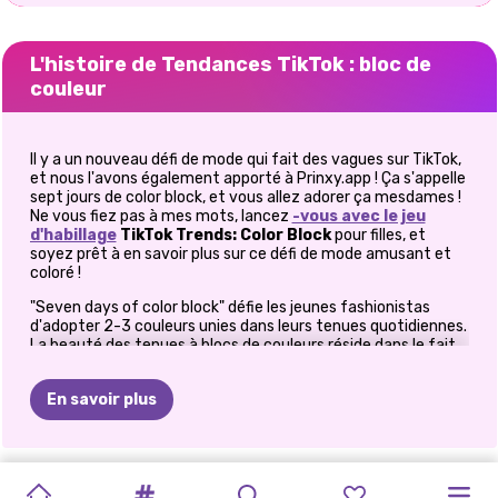
L'histoire de Tendances TikTok : bloc de
couleur
Il y a un nouveau défi de mode qui fait des vagues sur TikTok,
et nous l'avons également apporté à Prinxy.app ! Ça s'appelle
sept jours de color block, et vous allez adorer ça mesdames !
Ne vous fiez pas à mes mots, lancez
-vous avec le jeu
d'habillage
TikTok Trends: Color Block
pour filles, et
soyez prêt à en savoir plus sur ce défi de mode amusant et
coloré !
"Seven days of color block" défie les jeunes fashionistas
d'adopter 2-3 couleurs unies dans leurs tenues quotidiennes.
La beauté des tenues à blocs de couleurs réside dans le fait
qu'elles défient au maximum votre créativité et vos sens de
la mode. Lorsque vous créez des tenues pour ce défi de
En savoir plus
mode, vous devez assembler des nuances considérées
comme opposées sur la roue chromatique, puis les
accessoiriser en conséquence. Tout en jouant à notre jeu
d'habillage
exclusif, votre tâche est d'aider cette belle
L&#39;AMOUR
OH
MON
L&#39;HEURE
GLAMOUR
FRAISE
TENUES
IMPRIMÉS
ÉVOLUTION
TENDANCES
CYBERPUNK
influenceuse à créer des tenues audacieuses pour les sept
NOUVEAU
MON
jours de défi de la mode color block. Elle a un agenda chargé