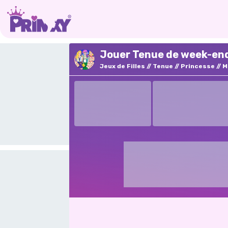
Jouer Tenue de week-end 
Jeux de Filles
Tenue
Princesse
M