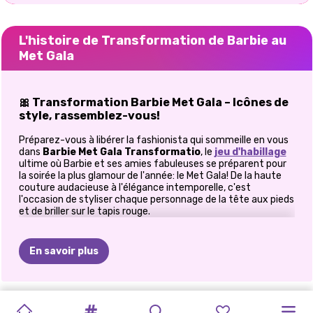
L'histoire de Transformation de Barbie au
Met Gala
🎀 Transformation Barbie Met Gala – Icônes de
style, rassemblez-vous!
Préparez-vous à libérer la fashionista qui sommeille en vous
dans
Barbie Met Gala Transformatio
, le
jeu d'habillage
ultime où Barbie et ses amies fabuleuses se préparent pour
la soirée la plus glamour de l'année: le Met Gala! De la haute
couture audacieuse à l'élégance intemporelle, c'est
l'occasion de styliser chaque personnage de la tête aux pieds
et de briller sur le tapis rouge.
👗 Mode avant-gardiste: habillez-vous pour
impressionner
En savoir plus
Barbie et son équipe comptent sur vous pour créer des looks
époustouflants, véritables incarnations de la haute couture.
Plongez dans une garde-robe complète, composée de robes
ESTHÉTIQUE
BARBIEMANIE
BARBIECORE
RIVALITÉ
ELLIE
SE
LE
MODE
ELLIE
ELLIE
ELLIE
STYLE
DE
FASHIONISTAS
BFFS
éclatantes, d'accessoires chics et de pièces uniques qui