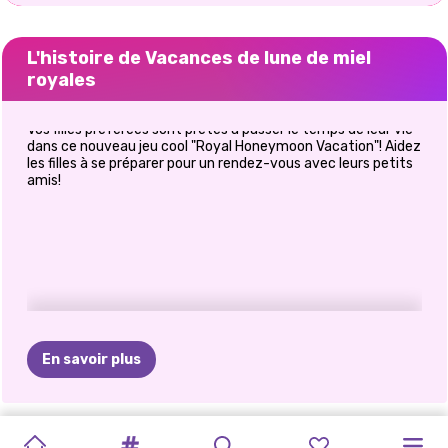
L'histoire de Vacances de lune de miel
royales
Vos filles préférées sont prêtes à passer le temps de leur vie
dans ce nouveau jeu cool "Royal Honeymoon Vacation"! Aidez
les filles à se préparer pour un rendez-vous avec leurs petits
amis!
En savoir plus
TIKTOK
ELSA
ET
CE
QUE
MAQUILLAGE
HALLOWEEN
PRINCESSES
PRINCESSE
PRINCESSES
E-GIRL
DÉFI
DE
JEU
RETOUR
À