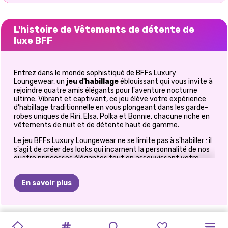
L'histoire de Vêtements de détente de
luxe BFF
Entrez dans le monde sophistiqué de BFFs Luxury
Loungewear, un
jeu d'habillage
éblouissant
qui vous invite à
rejoindre quatre amis élégants pour l'aventure nocturne
ultime. Vibrant et captivant, ce jeu élève votre expérience
d'habillage traditionnelle en vous plongeant dans les garde-
robes uniques de Riri, Elsa, Polka et Bonnie, chacune riche en
vêtements de nuit et de détente haut de gamme.
Le jeu BFFs Luxury Loungewear ne se limite pas à s'habiller : il
s'agit de créer des looks qui incarnent la personnalité de nos
quatre princesses élégantes tout en assouvissant votre
passion pour la mode. Vivez des heures de plaisir à créer des
tenues et à fusionner des styles allant du chic athlétique à
En savoir plus
l'élégance de la soie. Ce jeu est un hommage aux soirées
pyjama du monde entier, les amenant à un nouveau niveau
de confort élégant. Êtes-vous prêt pour cela? Alors
plongeons-nous !
COIFFURES
ESTHÉTIQUE
ESTHÉTIQUE
TENDANCES
MERCREDI
L&#39;AMOUR
GLAMOUR
FRAISE
TENUES
FASHIONISTAS:
RETOUR
À
FASHIONISTAS
Tout d'abord, faisons connaissance avec Riri, la célébrité