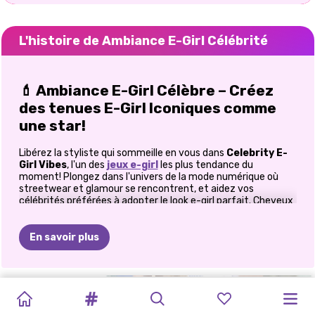
L'histoire de Ambiance E-Girl Célébrité
💄
Ambiance E-Girl Célèbre – Créez
des tenues E-Girl Iconiques comme
une star!
Libérez la styliste qui sommeille en vous dans
Celebrity E-
Girl Vibes
, l'un des
jeux e-girl
les plus tendance du
moment! Plongez dans l'univers de la mode numérique où
streetwear et glamour se rencontrent, et aidez vos
célébrités préférées à adopter le look e-girl parfait. Cheveux
fluo, eye-liner ailé, jupes à carreaux, bottines à semelles
épaisses… ce jeu vous propose de créer
des tenues e-girl
qui ne passeront pas inaperçues, alliant audace, style et
En savoir plus
créativité.
⚡
Devenez styliste de célébrités
MODE
DES
ACADÉMIE
BARBIE
HABILLAGE
OH
MON
TRANSFORMATION
LE
MODE
SPECTACLE
FESTIVAL
LES
avec une touche E-Girl!
CÉLÉBRITÉS
DES
PASTEL
DE
STAR
GOTHIQUE
DES
DE
VIE
DE
ROCK
PUNK
FASHIONISTAS: