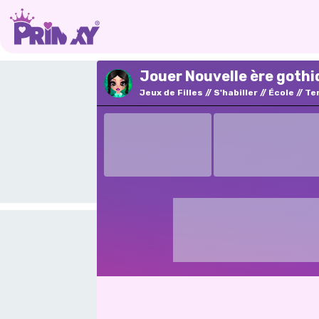
Jouer Nouvelle ère gothi
Jeux de Filles
S'habiller
École
Te