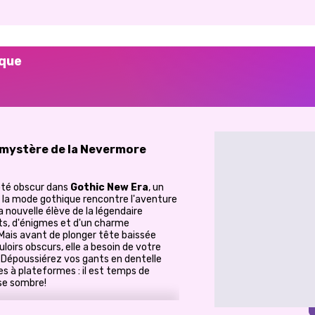
ique
e mystère de la Nevermore
ôté obscur dans
Gothic New Era
, un
la mode gothique rencontre l'aventure
 nouvelle élève de la légendaire
ts, d'énigmes et d'un charme
Mais avant de plonger tête baissée
oirs obscurs, elle a besoin de votre
. Dépoussiérez vos gants en dentelle
es à plateformes : il est temps de
se sombre!