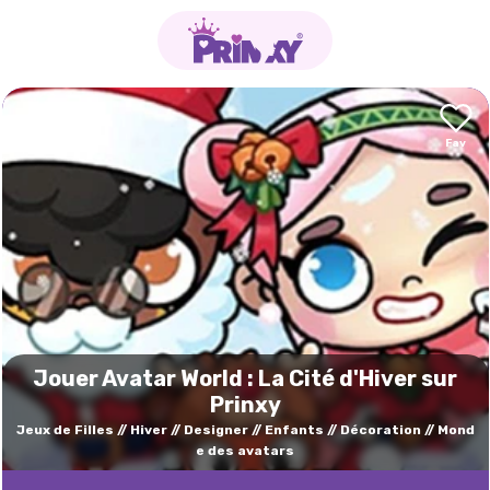
Jouer Avatar World : La Cité d'Hiver sur
Prinxy
Jeux de Filles
Hiver
Designer
Enfants
Décoration
Mond
e des avatars