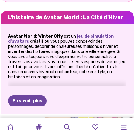
L'histoire de Avatar World : La Cité d'Hiver
Avatar World: Winter City
est un
jeu de simulation
d'avatars
créatif où vous pouvez concevoir des
personnages, décorer de chaleureuses maisons d'hiver et
inventer des histoires magiques dans une ville enneigée. Si
vous avez toujours rêvé d'exprimer votre personnalité à
travers vos avatars, vos tenues et vos espaces de vie, ce jeu
est fait pour vous. Il vous offre une liberté créative totale
dans un univers hivernal enchanteur, riche en style, en
histoires et en imagination.
🌨️ Créez votre monde d'avatar
hivernal
En savoir plus
Dans Avatar World: Winter City, vous commencez par créer
une identité virtuelle unique. Choisissez parmi une vaste
sélection de personnages, de coiffures, de tenues et
TOCA
BRAINROTS
MA
MA
SALLE
TOCA
DERNIÈRE
TB
WORLD
TOCA
NOËL
TOUT
DÉCORATION
d'accessoires pour refléter votre humeur ou l'ambiance de la
WORLD
:
:
MAISON
saison. Personnellement, j'ai adoré associer des pulls douillets
D'AUTOCOLLANTS
WORLD
EN
VERSION
BOCA
GLACÉ:
JUSTE
DE