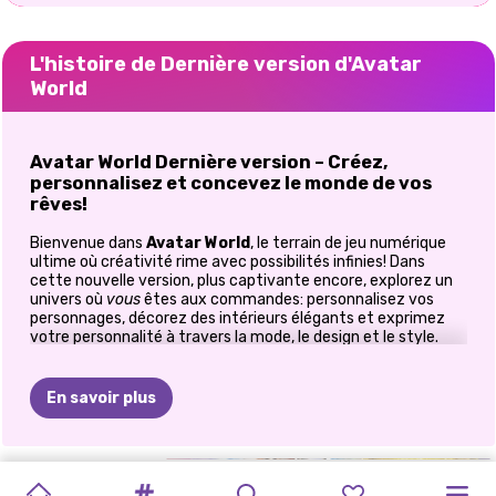
L'histoire de Dernière version d'Avatar
World
Avatar World Dernière version – Créez,
personnalisez et concevez le monde de vos
rêves!
Bienvenue dans
Avatar World
, le terrain de jeu numérique
ultime où créativité rime avec possibilités infinies! Dans
cette nouvelle version, plus captivante encore, explorez un
univers où
vous
êtes aux commandes: personnalisez vos
personnages, décorez des intérieurs élégants et exprimez
votre personnalité à travers la mode, le design et le style.
Que vous soyez fashionista, passionné de décoration
d'intérieur ou simplement amateur de narration à travers
des avatars,
Avatar World
vous offre une expérience
En savoir plus
unique, pleine de charme et de possibilités de
personnalisation infinies!
Créez votre avatar parfait
DÉESSE
LE
MONDE
MARIE
TOCA
JEU
MAQUILLAGE
FAITES
E-GIRL
CRÉATEUR
MON