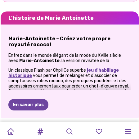
L'histoire de Marie Antoinette
Marie-Antoinette – Créez votre propre
royauté rococo!
Entrez dans le monde élégant de la mode du XVIIIe siècle
avec
Marie-Antoinette
, la version revisitée de la
Un classique Flash par Chpi! Ce superbe
jeu d'habillage
historique
vous permet de mélanger et d'associer de
somptueuses robes rococo, des perruques poudrées et des
accessoires ornementaux pour créer un chef-d'œuvre royal.
Que vous souhaitiez incarner le glamour de Versailles ou créer
votre propre OC historique, ce jeu est un incontournable pour
les amateurs de mode vintage!
En savoir plus
Créez le look rococo ultime!
Dans
Marie-Antoinette
, découvrez une garde-robe
RELOOKING
JEU
GROOVY
JEU
JEU
LOL
FAITES
E-GIRL
PROTESTATION
CRÉATEUR
LA
VIE
CRÉATEUR
époustouflante inspirée du XVIIIe siècle. Choisissez parmi des
robes exquises, des corsets et des jupes superposées pour
ET
D'HABILLAGE
RÉTRO
2
D'HABILLAGE
D'HABILLAGE
SURPRISE
VOTRE
MODE
DE
D&#39;AVATAR
SECRÈTE
D&#39;AVATAR