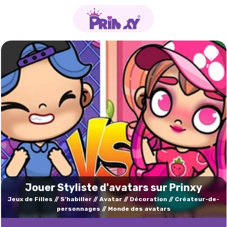
Jouer Styliste d'avatars sur Prinxy
Jeux de Filles
S'habiller
Avatar
Décoration
Créateur-de-
personnages
Monde des avatars