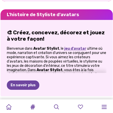
L'histoire de Styliste d'avatars
🎨
Créez, concevez, décorez et jouez
à votre façon!
Bienvenue dans
Avatar Stylist
, le
jeu d'avatar
ultime où
mode, narration et création d'univers se conjuguent pour une
expérience captivante. Si vous aimez les créateurs
d'avatars, les maisons de poupées virtuelles, le stylisme ou
les jeux de décoration d'intérieur, ce titre stimulera votre
imagination. Dans
Avatar Stylist
, vous êtes à la fois
styliste, metteur en scène, décorateur et conteur! Ce
jeu
d'avatar
interactif vous invite à explorer un monde vibrant,
riche en lieux uniques, chacun avec son ambiance, ses
En savoir plus
couleurs, ses personnages et ses charmantes surprises. Que
vous créiez des tenues élégantes, décoriez une chambre de
rêve ou mettiez en scène des moments ludiques avec
d'adorables personnages, l'aventure vous attend à chaque
PERSONNAGES
TOCA
COUPLE
QUEENKA
CRÉATEUR
TOCA
DERNIÈRE
TB
WORLD
TOCA
MON
instant.
D'AVATAR
BOCA
D'ANIME
:
AVATAR
:
D'AVATARS
WORLD
EN
VERSION
BOCA
AVATAR