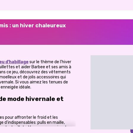
mis : un hiver chaleureux
eu d'habillage
sur le thème de l'hiver
llettes et aider Barbee et ses amis à
Dans ce jeu, découvrez des vêtements
oelleux et de jolis accessoires qui
vernale. Si vous aimez les tenues de
 enneigée idéale.
 de mode hivernale et
 pour affronter le froid et les
 d'indispensables: pulls en maille,
ets douillets. Vous pouvez mixer les
onnés ou donner à chacune un style