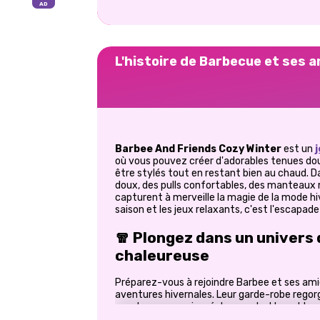
L'histoire de Barbecue et ses a
Barbee And Friends Cozy Winter
est un
j
où vous pouvez créer d'adorables tenues doui
être stylés tout en restant bien au chaud. 
doux, des pulls confortables, des manteaux m
capturent à merveille la magie de la mode hi
saison et les jeux relaxants, c'est l'escapade
🧣 Plongez dans un univers
chaleureuse
Préparez-vous à rejoindre Barbee et ses amies
aventures hivernales. Leur garde-robe regorge
manteaux oversize, écharpes, bottes et bonn
pièces pour créer des looks de groupe coord