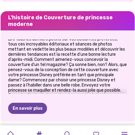
L'histoire de Couverture de princesse
moderne
Lire tous les derniers potins sur vos célébrités préférées,
tous ces incroyables éditoriaux et séances de photos
mettant en vedette les plus beaux modèles et découvrir les
dernières tendances est la recette d'une bonne lecture
d'après-midi. Comment aimeriez-vous concevoir la
couverture d'un tel magazine? Ça sonne bien, non? Alors, que
pensez-vous de la conception de cette couverture avec
votre princesse Disney préférée en tant que principale
dame? Commencez par choisir une princesse Disney et
passez à l'habiller dans une belle robe. Envoyez votre
princesse se maquiller et rendez-la aussi jolie que possible.
Jouez le rôle du photographe et prenez la photo de
couverture parfaite. Enfin, choisissez votre magazine
préféré tel que Vogue ou Cosmo, puis prenez soin des
En savoir plus
derniers détails comme les titres, la couleur ou la police.
Faites la couverture du magazine de vos rêves en jouant à ce
nouveau jeu incroyable et amusez-vous!
TIKTOK
ELSA
ET
CE
QUE
MAQUILLAGE
HALLOWEEN
PRINCESSES
PRINCESSE
PRINCESSES
E-GIRL
PAPARAZZI
MAGAZINE
VILLAIN