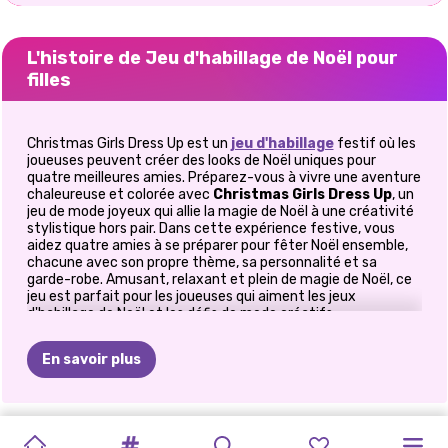
L'histoire de Jeu d'habillage de Noël pour
filles
Christmas Girls Dress Up est un
jeu d'habillage
festif où les
joueuses peuvent créer des looks de Noël uniques pour
quatre meilleures amies. Préparez-vous à vivre une aventure
chaleureuse et colorée avec
Christmas Girls Dress Up
, un
jeu de mode joyeux qui allie la magie de Noël à une créativité
stylistique hors pair. Dans cette expérience festive, vous
aidez quatre amies à se préparer pour fêter Noël ensemble,
chacune avec son propre thème, sa personnalité et sa
garde-robe. Amusant, relaxant et plein de magie de Noël, ce
jeu est parfait pour les joueuses qui aiment les jeux
d'habillage de Noël et les défis de mode créatifs.
👭 Voici l'équipe de Noël
En savoir plus
Chaque fille a un style particulier inspiré des fêtes, ce qui fait
de chaque choix de tenue un véritable casse-tête de mode
amusant :
FÊTE
DE
PRÉPARONS-
DÉGUISEMENT
BÉBÉ
DÉFI
PULL
DE
LE
NOËL
PRINCESSE
CÉLÉBRATION
PRÉPAREZ-
DOUZE
ELLIE