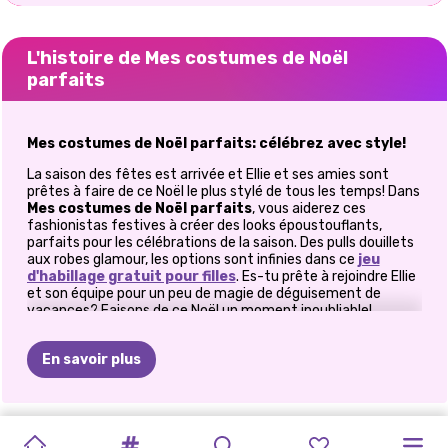
L'histoire de Mes costumes de Noël
parfaits
Mes costumes de Noël parfaits: célébrez avec style!
La saison des fêtes est arrivée et Ellie et ses amies sont
prêtes à faire de ce Noël le plus stylé de tous les temps! Dans
Mes costumes de Noël parfaits
, vous aiderez ces
fashionistas festives à créer des looks époustouflants,
parfaits pour les célébrations de la saison. Des pulls douillets
aux robes glamour, les options sont infinies dans ce
jeu
d'habillage gratuit pour filles
. Es-tu prête à rejoindre Ellie
et son équipe pour un peu de magie de déguisement de
vacances? Faisons de ce Noël un moment inoubliable!
Entrez dans l'esprit de Noël
En savoir plus
Ellie et ses amies débordent d'enthousiasme pour les
festivités à venir. Elles ont planifié leurs tenues pour les
fêtes de Noël, les soirées douillettes et les séances photos
amusantes. Elles ont maintenant besoin de vos conseils
TENDANCES
MAQUILLAGE
FÊTE
DES
LE
NOËL
CONCERT
PRINCESSE
JEU
DE
LES
BFFS
PRÉPAREZ-
"NOUVEL
COLLECTION
d'expert en mode pour les aider à briller cette saison. Plongez