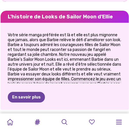
L'histoire de Looks de Sailor Moon d'Ellie
Votre série manga préférée est là et elle est plus mignonne
que jamais, alors que Barbie relève le défi d'améliorer son look.
Barbie a toujours admiré les courageuses filles de Sailor Moon
et tout le monde peut raconter sa passion de fangirl en
regardant sa jolie chambre. Notre nouveau jeu appelé
Barbie's Sailor Moon Looks est ici, emmenant Barbie dans un
autre univers jour et nuit. Elle a rêvé d'être sélectionnée dans
l'équipe de Sailor Moon et elle veut le prendre au sérieux.
Barbie va essayer deux looks différents et elle veut vraiment
impressionner son équipe de filles. Commencez le jeu avec un
look de super-héros de jour et assurez-vous que Barbie a son
maquillage sur le point. Obtenez une ombre à paupières
colorée, un rouge à lèvres rose et assurez-vous d'ajouter de
En savoir plus
jolis accessoires pour un style glamour. Ensuite, obtenez une
tenue Sailor Moon moderne en associant un joli haut de lune à
une jupe colorée avec une paire de collants à imprimé étoiles.
Ensuite, essayez un autre look amusant, cette fois en
TIKTOK
ELSA
ET
CE
QUE
MAQUILLAGE
HALLOWEEN
PRINCESSES
PRINCESSE
PRINCESSES
E-GIRL
DÉFI
DE
JEU
RETOUR
À
suivant un code vestimentaire approprié de Sailor Moon.
Choisissez une robe colorée avec des nœuds et des
GIRLS
MOANA
JE
EFFRAYANT
DANS
LA
ANIMAL
POLYNÉSIENNE
FASHION
MODE
LA
D&#39;HABILLAGE
L&#39;ÉCOLE:
accessoires de lune cool. Quelque chose peut-il être plus