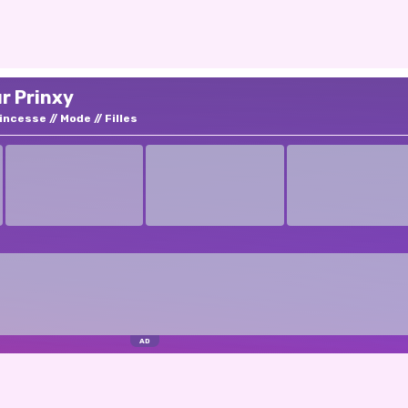
r Prinxy
incesse
Mode
Filles