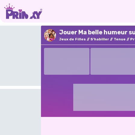
Jouer Ma belle humeur su
Jeux de Filles
S'habiller
Tenue
Pr